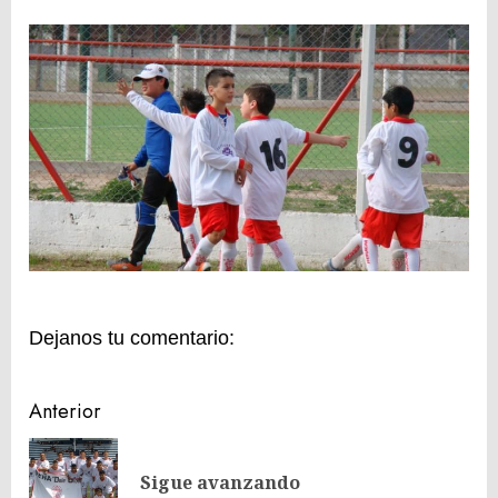
Dejanos tu comentario:
Navegación
Anterior
de
En
entradas
Sigue avanzando