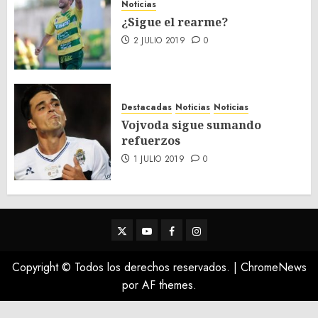
Noticias
¿Sigue el rearme?
2 JULIO 2019
0
Destacadas
Noticias
Noticias
Vojvoda sigue sumando
refuerzos
1 JULIO 2019
0
Twitter
Youtube
Facebook
Instagram
Copyright © Todos los derechos reservados.
|
ChromeNews
por AF themes.