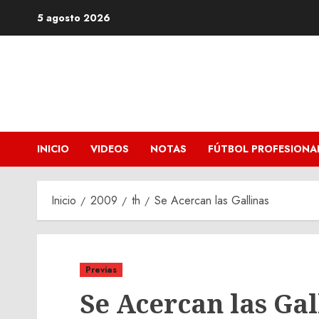
Saltar
5 agosto 2026
al
contenido
INICIO
VIDEOS
NOTAS
FÚTBOL PROFESIONA
Inicio
2009
th
Se Acercan las Gallinas
Previas
Se Acercan las Gal