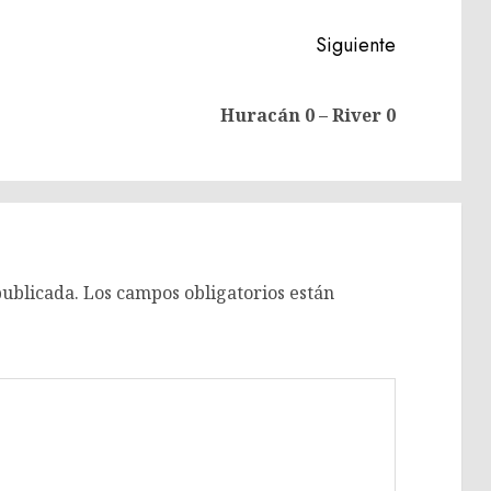
Siguiente
Entrada
Siguiente
Huracán 0 – River 0
anterior:
entrada:
publicada.
Los campos obligatorios están