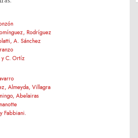
ras.
onzón
Domínguez, Rodríguez
olatti, A. Sánchez
ranzo
 y C. Ortíz
varro
ez, Almeyda, Villagra
ingo, Abelairas
nanotte
y Fabbiani.