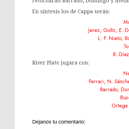
retornaran Barrado, Domingo y Avelai
En síntesis los de Cappa serán:
M
Jerez, Goltz, E. 
L. F. Nieto, B
To
R. Díaz
River Plate jugara con:
Na
Ferrari, N. Sánch
Barrado, Dom
Buo
Ortega 
Dejanos tu comentario: