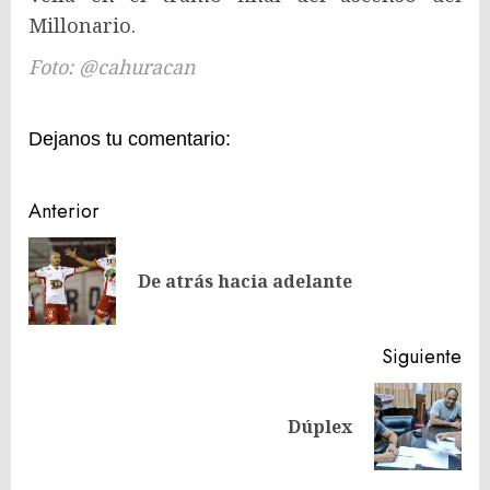
Millonario.
Foto: @cahuracan
Dejanos tu comentario:
Navegación
Anterior
de
En
entradas
De atrás hacia adelante
ant
Siguiente
Siguiente
Dúplex
entrada: