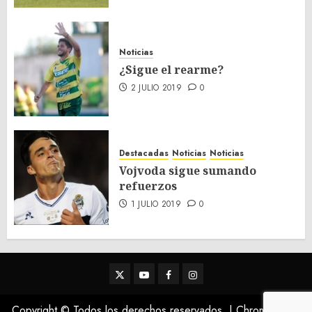
Noticias
¿Sigue el rearme?
2 JULIO 2019
0
Destacadas
Noticias
Noticias
Vojvoda sigue sumando
refuerzos
1 JULIO 2019
0
Twitter
Youtube
Facebook
Instagram
Copyright © Todos los derechos reservados.
|
ChromeNews