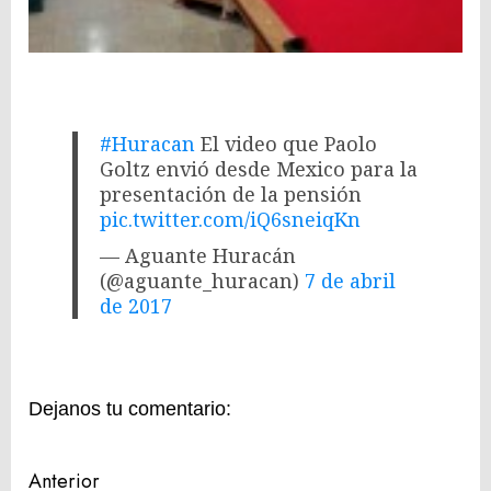
#Huracan
El video que Paolo
Goltz envió desde Mexico para la
presentación de la pensión
pic.twitter.com/iQ6sneiqKn
— Aguante Huracán
(@aguante_huracan)
7 de abril
de 2017
Dejanos tu comentario:
Navegación
Anterior