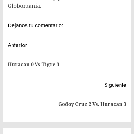
Globomania.
Dejanos tu comentario:
Navegación
Anterior
de
En
entradas
Huracan 0 Vs Tigre 3
ant
Siguiente
Siguiente
Godoy Cruz 2 Vs. Huracan 3
entrada: