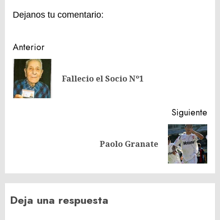
Dejanos tu comentario:
Navegación
Anterior
de
En
entradas
Fallecio el Socio Nº1
ant
Siguiente
Siguiente
Paolo Granate
entrada:
Deja una respuesta