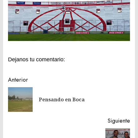
Dejanos tu comentario:
Navegación
Anterior
de
En
entradas
Pensando en Boca
ant
Siguiente