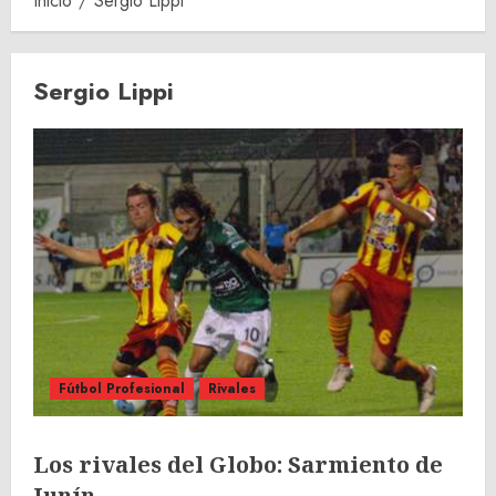
Inicio
Sergio Lippi
Sergio Lippi
Fútbol Profesional
Rivales
Los rivales del Globo: Sarmiento de
Junín