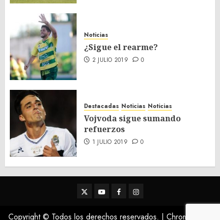
Noticias
¿Sigue el rearme?
2 JULIO 2019
0
Destacadas
Noticias
Noticias
Vojvoda sigue sumando
refuerzos
1 JULIO 2019
0
Twitter
Youtube
Facebook
Instagram
Copyright © Todos los derechos reservados.
|
ChromeNews