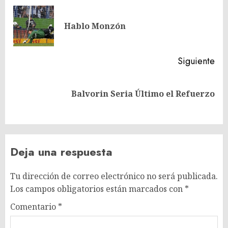
de
En
entradas
Hablo Monzón
ant
Siguiente
Siguiente
Balvorin Seria Último el Refuerzo
entrada:
Deja una respuesta
Tu dirección de correo electrónico no será publicada.
Los campos obligatorios están marcados con
*
Comentario
*