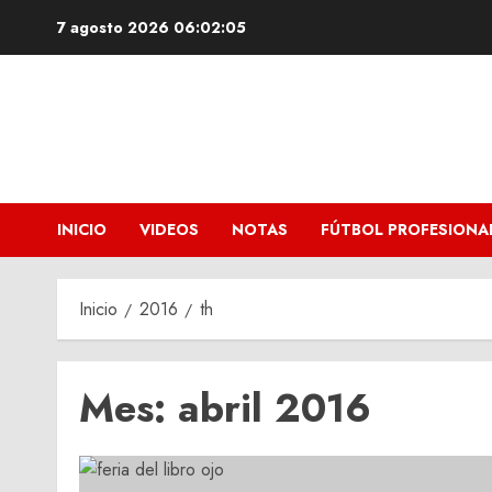
Saltar
7 agosto 2026
06:02:06
al
contenido
INICIO
VIDEOS
NOTAS
FÚTBOL PROFESIONA
Inicio
2016
th
Mes:
abril 2016