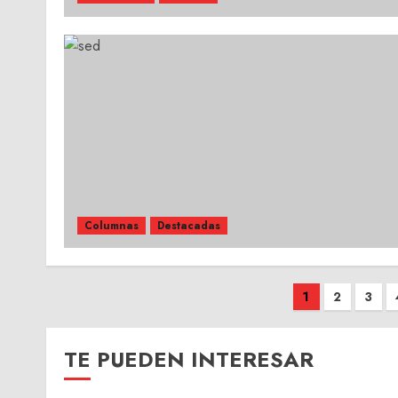
Columnas
Destacadas
Paginación
1
2
3
de
entradas
TE PUEDEN INTERESAR