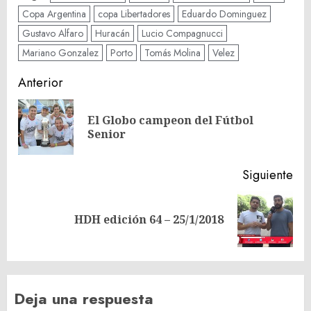
Copa Argentina
copa Libertadores
Eduardo Dominguez
Gustavo Alfaro
Huracán
Lucio Compagnucci
Mariano Gonzalez
Porto
Tomás Molina
Velez
Navegación
Anterior
de
El Globo campeon del Fútbol
En
entradas
Senior
ant
Siguiente
Siguiente
HDH edición 64 – 25/1/2018
entrada:
Deja una respuesta