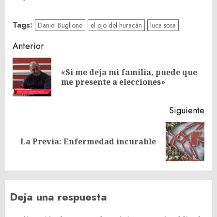
Tags:
Daniel Buglione
el ojo del huracán
luca sosa
Navegación
Anterior
de
«Si me deja mi familia, puede que
En
entradas
me presente a elecciones»
ant
Siguiente
Siguiente
La Previa: Enfermedad incurable
entrada:
Deja una respuesta