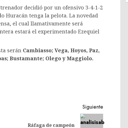
ntrenador decidió por un ofensivo 3-4-1-2
do Huracán tenga la pelota. La novedad
fensa, el cual llamativamente será
ntera estará el experimentado Ezequiel
esta serán
Cambiasso; Vega, Hoyos, Paz,
bas; Bustamante; Olego y Maggiolo.
Siguiente
Entrada
Siguiente
Ráfaga de campeón