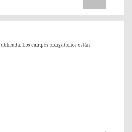
anterior:
entrada:
publicada.
Los campos obligatorios están