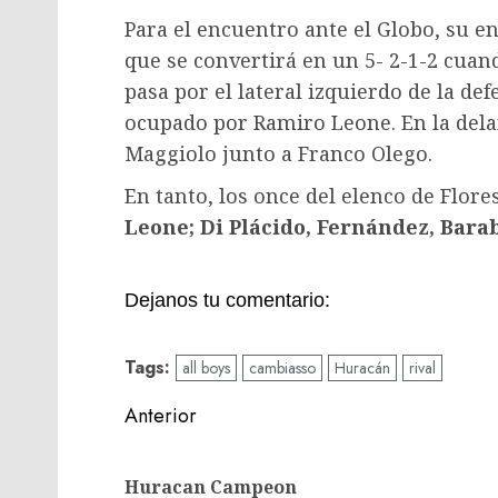
Para el encuentro ante el Globo, su e
que se convertirá en un 5- 2-1-2 cuan
pasa por el lateral izquierdo de la de
ocupado por Ramiro Leone. En la dela
Maggiolo junto a Franco Olego.
En tanto, los once del elenco de Flor
Leone; Di Plácido, Fernández, Bara
Dejanos tu comentario:
Tags:
all boys
cambiasso
Huracán
rival
Navegación
Anterior
de
entradas
Huracan Campeon