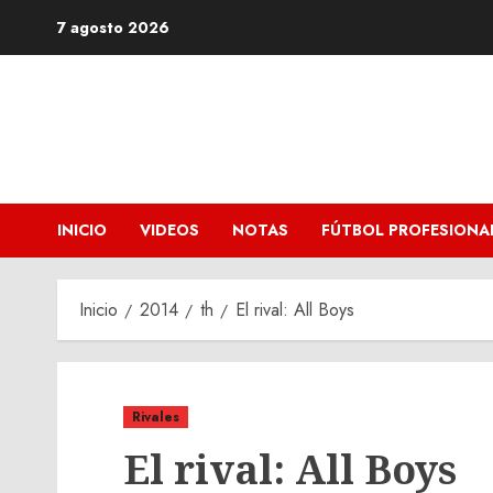
Saltar
7 agosto 2026
al
contenido
INICIO
VIDEOS
NOTAS
FÚTBOL PROFESIONA
Inicio
2014
th
El rival: All Boys
Rivales
El rival: All Boys