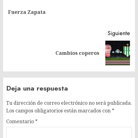
de
En
entradas
Fuerza Zapata
ant
Siguiente
Siguiente
Cambios coperos
entrada:
Deja una respuesta
Tu dirección de correo electrónico no será publicada.
Los campos obligatorios están marcados con
*
Comentario
*