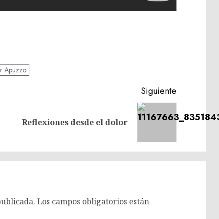
or Apuzzo
Siguiente
Entrada
Siguiente
Reflexiones desde el dolor
anterior:
entrada:
publicada.
Los campos obligatorios están