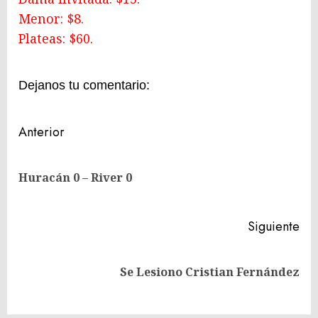
Menor: $8.
Plateas: $60.
Dejanos tu comentario:
Navegación
Anterior
de
En
entradas
Huracán 0 – River 0
ant
Siguiente
Siguiente
Se Lesiono Cristian Fernández
entrada: