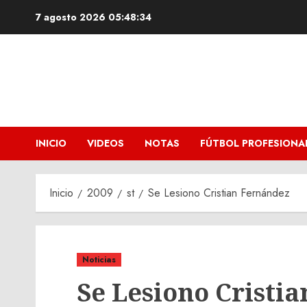
Saltar
7 agosto 2026
05:48:35
al
contenido
INICIO
VIDEOS
NOTAS
FÚTBOL PROFESIONA
Inicio
2009
st
Se Lesiono Cristian Fernández
Noticias
Se Lesiono Cristi