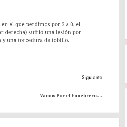
 en el que perdimos por 3 a 0, el
or derecha) sufrió una lesión por
 y una torcedura de tobillo.
Siguiente
Entrada
Siguiente
Vamos Por el Funebrero….
anterior:
entrada: