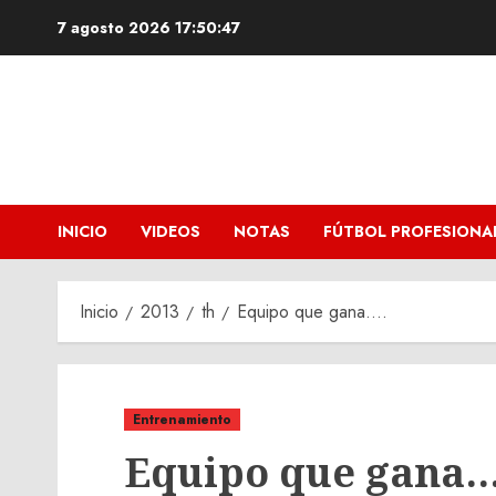
Saltar
7 agosto 2026
17:50:49
al
contenido
INICIO
VIDEOS
NOTAS
FÚTBOL PROFESIONA
Inicio
2013
th
Equipo que gana….
Entrenamiento
Equipo que gana…