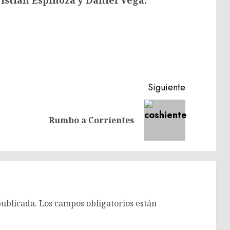
istian Espinoza y Daniel Vega.
Siguiente
Entrada
Siguiente
Rumbo a Corrientes
anterior:
entrada:
publicada.
Los campos obligatorios están