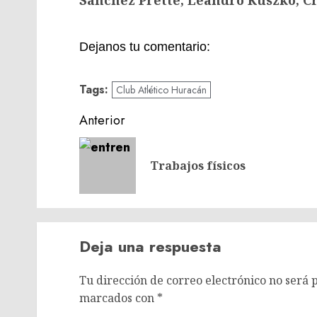
Sánchez Prette, Leandro Kuszko, Cr
Dejanos tu comentario:
Tags:
Club Atlético Huracán
Navegación
Anterior
de
entradas
Trabajos físicos
Deja una respuesta
Tu dirección de correo electrónico no será 
marcados con
*