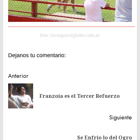
foto: locosporelglobo.com.ar
Dejanos tu comentario:
Navegación
Anterior
de
En
entradas
Franzoia es el Tercer Refuerzo
ant
Siguiente
Siguiente
Se Enfrio lo del Ogro