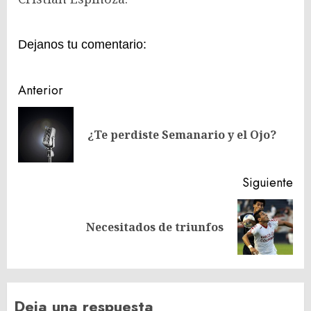
Dejanos tu comentario:
Navegación
Anterior
de
En
entradas
¿Te perdiste Semanario y el Ojo?
ant
Siguiente
Siguiente
Necesitados de triunfos
entrada:
Deja una respuesta