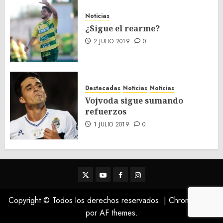
Noticias
¿Sigue el rearme?
2 JULIO 2019
0
Destacadas
Noticias
Noticias
Vojvoda sigue sumando
refuerzos
1 JULIO 2019
0
Twitter
Youtube
Facebook
Instagram
Copyright © Todos los derechos reservados.
|
ChromeNews
por AF themes.