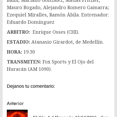
Balbi; Mariano González, Matías Fritzler,
Mauro Bogado, Alejandro Romero Gamarra;
Ezequiel Miralles, Ramón Ábila. Entrenador:
Eduardo Domínguez
ARBITRO:
Enrique Osses (CHI).
ESTADIO:
Atanasio Girardot, de Medellín.
HORA:
19.30
TRANSMITEN:
Fox Sports y El Ojo del
Huracán (AM 1090).
Dejanos tu comentario:
Navegación
Anterior
de