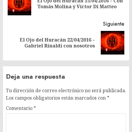
El Ojo del Huracán 15/04/2016 – Con
En
entradas
Tomás Molina y Víctor Di Matteo
ant
Siguiente
El Ojo del Huracán 22/04/2016 –
Siguiente
Gabriel Rinaldi con nosotros
entrada:
Deja una respuesta
Tu dirección de correo electrónico no será publicada.
Los campos obligatorios están marcados con
*
Comentario
*