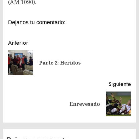
(AM 1090).
Dejanos tu comentario:
Navegación
Anterior
de
En
entradas
Parte 2: Heridos
ant
Siguiente
Siguiente
Enrevesado
entrada: