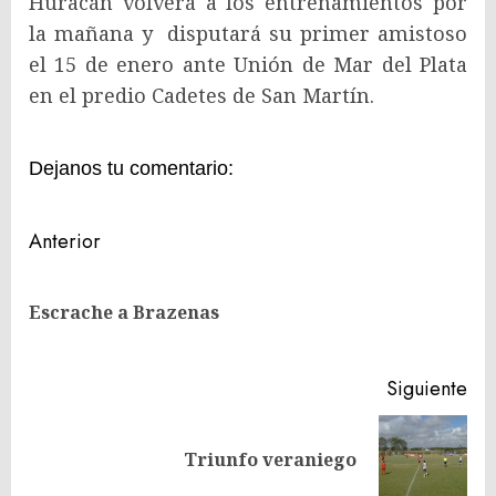
Huracán volverá a los entrenamientos por
la mañana y disputará su primer amistoso
el 15 de enero ante Unión de Mar del Plata
en el predio Cadetes de San Martín.
Dejanos tu comentario:
Navegación
Anterior
de
En
entradas
Escrache a Brazenas
ant
Siguiente
Siguiente
Triunfo veraniego
entrada: