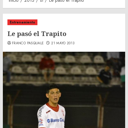
Inicio
2013
st
Le pasó el Trapito
Entrenamiento
Le pasó el Trapito
FRANCO PASQUALE
21 MAYO 2013