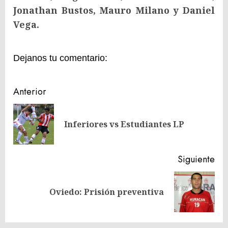
Jonathan Bustos, Mauro Milano y Daniel
Vega.
Dejanos tu comentario:
Navegación
Anterior
de
En
entradas
Inferiores vs Estudiantes LP
ant
Siguiente
Siguiente
Oviedo: Prisión preventiva
entrada: