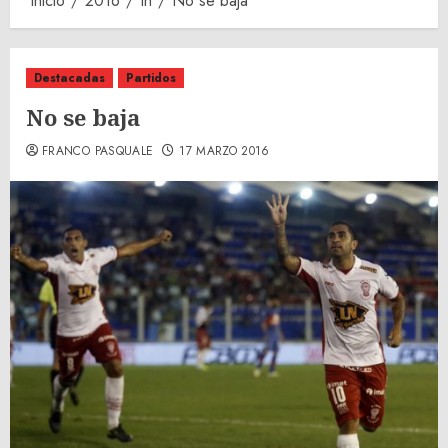
Inicio
2016
th
No se baja
Destacadas
Partidos
No se baja
FRANCO PASQUALE
17 MARZO 2016