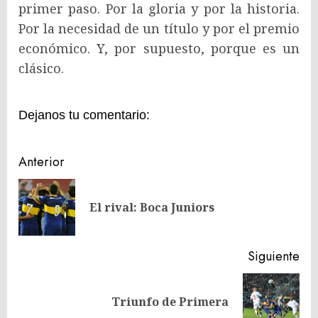
primer paso. Por la gloria y por la historia.
Por la necesidad de un título y por el premio
económico. Y, por supuesto, porque es un
clásico.
Dejanos tu comentario:
Navegación
Anterior
de
En
entradas
El rival: Boca Juniors
ant
Siguiente
Siguiente
Triunfo de Primera
entrada: