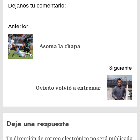
Dejanos tu comentario:
Navegación
Anterior
de
En
entradas
Asoma la chapa
ant
Siguiente
Siguiente
Oviedo volvió a entrenar
entrada:
Deja una respuesta
Tu dirección de correo electrónico no será publicada.