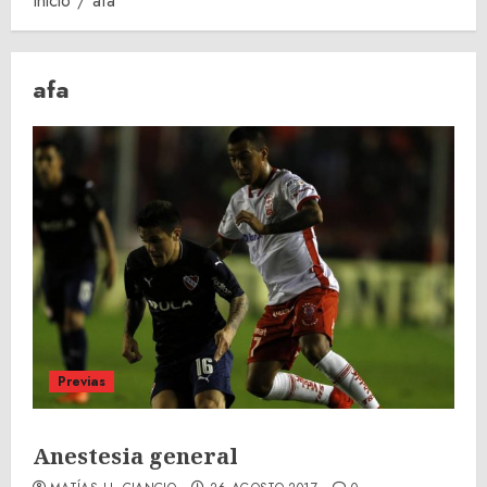
Inicio
afa
afa
Previas
Anestesia general