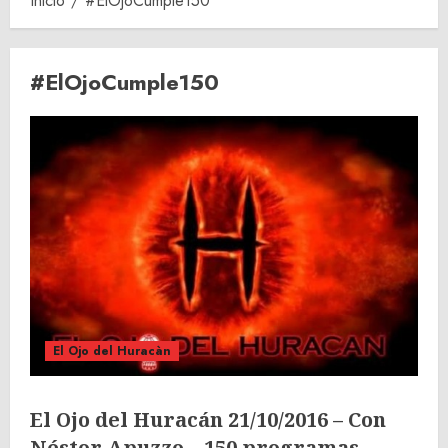
Inicio
#ElOjoCumple150
#ElOjoCumple150
El Ojo del Huracàn
El Ojo del Huracán 21/10/2016 – Con
Néstor Apuzzo – 150 programas