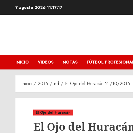
Saltar
7 agosto 2026
11:17:17
al
contenido
INICIO
VIDEOS
NOTAS
FÚTBOL PROFESIONA
Inicio
2016
nd
El Ojo del Huracán 21/10/2016
El Ojo del Huracàn
El Ojo del Huracán