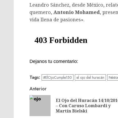
Leandro Sánchez, desde México, relató
quemero,
Antonio Mohamed
, prese
vida llena de pasiones».
Dejanos tu comentario:
Tags:
#ElOjoCumple150
el ojo del huracán
Nésto
Navegación
Anterior
de
El Ojo del Huracán 14/10/201
entradas
– Con Caruso Lombardi y
Martín Bielski