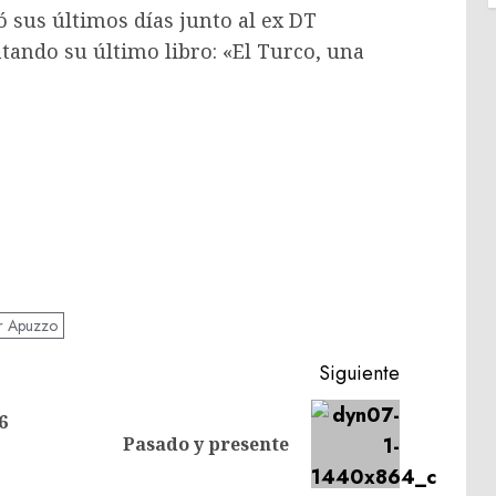
 sus últimos días junto al ex DT
ntando su último libro: «El Turco, una
r Apuzzo
Siguiente
6
Entrada
Siguiente
Pasado y presente
anterior:
entrada: