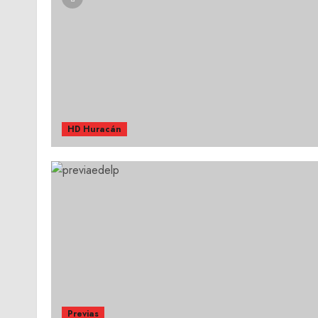
HD Huracán
Previas