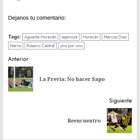
Dejanos tu comentario:
Tags:
Aguante Huracán
espinoza
Huracán
Marcos Diaz
Nervo
Rosario Central
uno por uno
Navegación
Anterior
de
En
entradas
La Previa: No hacer Sapo
ant
Siguiente
Siguiente
Reencuentro
entrada: