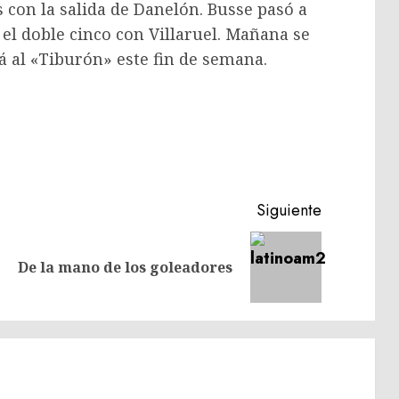
s con la salida de Danelón. Busse pasó a
el doble cinco con Villaruel. Mañana se
rá al «Tiburón» este fin de semana.
Siguiente
Entrada
Siguiente
De la mano de los goleadores
anterior:
entrada: