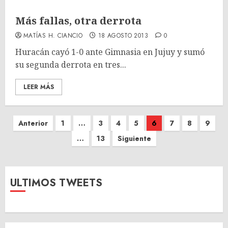
Más fallas, otra derrota
MATÍAS H. CIANCIO
18 AGOSTO 2013
0
Huracán cayó 1-0 ante Gimnasia en Jujuy y sumó
su segunda derrota en tres...
LEER MÁS
Paginación
Anterior
1
…
3
4
5
6
7
8
9
de
…
13
Siguiente
entradas
ULTIMOS TWEETS