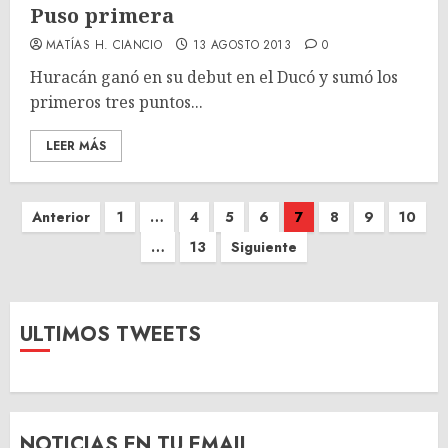
Puso primera
MATÍAS H. CIANCIO
13 AGOSTO 2013
0
Huracán ganó en su debut en el Ducó y sumó los
primeros tres puntos...
LEER MÁS
Paginación
Anterior
1
…
4
5
6
7
8
9
10
de
…
13
Siguiente
entradas
ULTIMOS TWEETS
NOTICIAS EN TU EMAIL