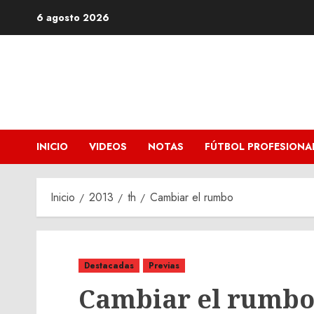
Saltar
6 agosto 2026
al
contenido
INICIO
VIDEOS
NOTAS
FÚTBOL PROFESIONA
Inicio
2013
th
Cambiar el rumbo
Destacadas
Previas
Cambiar el rumb