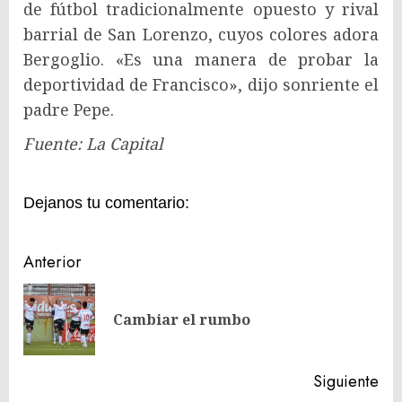
de fútbol tradicionalmente opuesto y rival
barrial de San Lorenzo, cuyos colores adora
Bergoglio. «Es una manera de probar la
deportividad de Francisco», dijo sonriente el
padre Pepe.
Fuente: La Capital
Dejanos tu comentario:
Navegación
Anterior
de
En
entradas
Cambiar el rumbo
ant
Siguiente