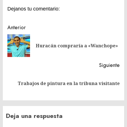
Dejanos tu comentario:
Navegación
Anterior
de
En
entradas
Huracán compraría a «Wanchope»
ant
Siguiente
Siguiente
Trabajos de pintura en la tribuna visitante
entrada:
Deja una respuesta