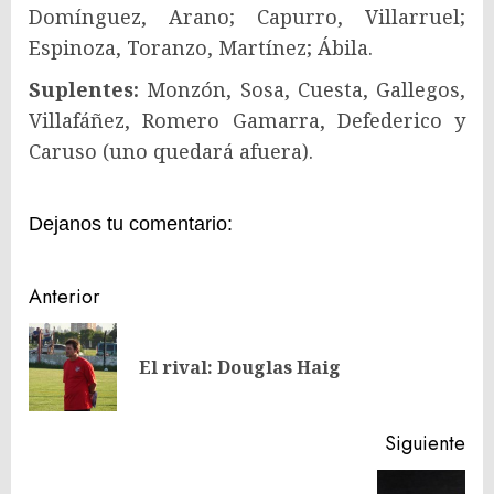
Domínguez, Arano; Capurro, Villarruel;
Espinoza, Toranzo, Martínez; Ábila.
Suplentes:
Monzón, Sosa, Cuesta, Gallegos,
Villafáñez, Romero Gamarra, Defederico y
Caruso (uno quedará afuera).
Dejanos tu comentario:
Navegación
Anterior
de
En
entradas
El rival: Douglas Haig
ant
Siguiente