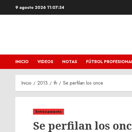
Saltar
9 agosto 2026
11:07:35
al
contenido
INICIO
VIDEOS
NOTAS
FÚTBOL PROFESIONA
Inicio
2013
th
Se perfilan los once
Entrenamiento
Se perfilan los on