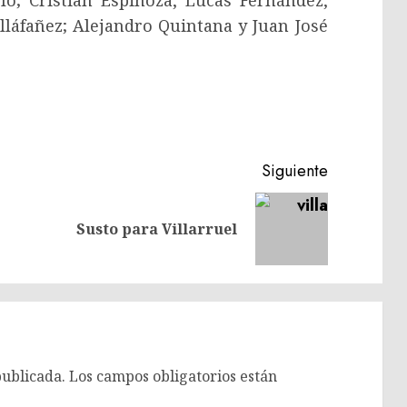
o; Cristian Espinoza, Lucas Fernández,
láfañez; Alejandro Quintana y Juan José
Siguiente
Entrada
Siguiente
Susto para Villarruel
anterior:
entrada:
publicada.
Los campos obligatorios están