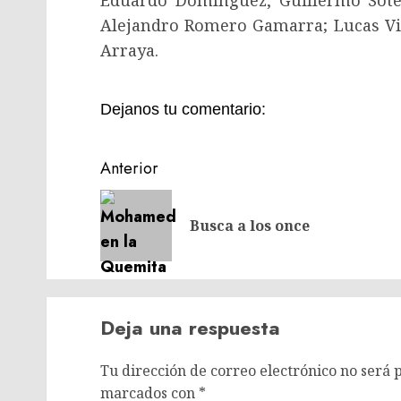
Eduardo Domínguez, Guillermo Sotel
Alejandro Romero Gamarra; Lucas Vil
Arraya.
Dejanos tu comentario:
Navegación
Anterior
de
entradas
Busca a los once
Deja una respuesta
Tu dirección de correo electrónico no será 
marcados con
*