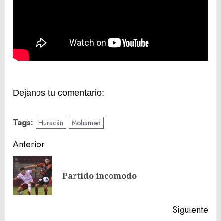
Dejanos tu comentario:
Tags:
Huracán
Mohamed
Navegación
Anterior
de
En
entradas
Partido incomodo
ant
Siguiente