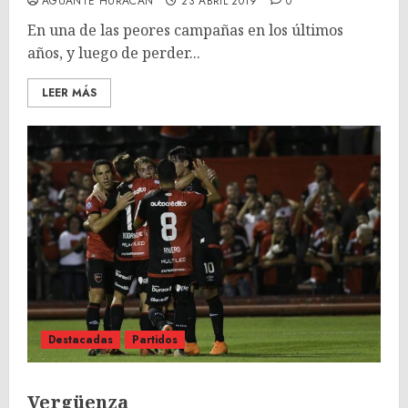
AGUANTE HURACÁN
23 ABRIL 2019
0
En una de las peores campañas en los últimos
años, y luego de perder...
LEER MÁS
Destacadas
Partidos
Vergüenza