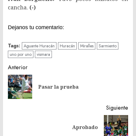
cancha.
(-)
Dejanos tu comentario:
Tags:
Aguante Huracán
Huracán
Miralles
Sarmiento
uno por uno
vismara
Navegación
Anterior
de
En
entradas
Pasar la prueba
ant
Siguiente
Siguiente
Aprobado
entrada: