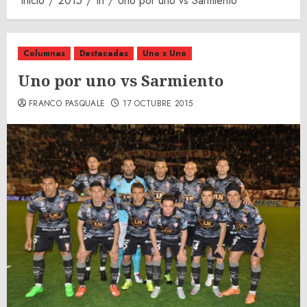
Inicio
2015
th
Uno por uno vs Sarmiento
Columnas
Destacadas
Uno x Uno
Uno por uno vs Sarmiento
FRANCO PASQUALE
17 OCTUBRE 2015